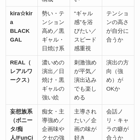
kira☆kir
勢い・テ
“ギャル
テンショ
a
ンション
感”を浴
ンの高さ
BLACK
高め／黒
びたい／
が自分に
GAL
ギャル・
スピード
合うか
日焼け系
感重視
REAL（
濃いめの
刺激強め
演出の方
レアルワ
演出／日
が平気／
向（強
ークス）
焼け・黒
演出込み
め）が
ギャルの
でも楽し
OKか
強い絵
める
妄想族系
痴女・主
主導され
会話ノ
（ボニー
導強め／
たい／企
リ・キャ
タ/痴
企画味や
画の味が
ラの癖が
人/FunCi
クセの強
好き
合うか