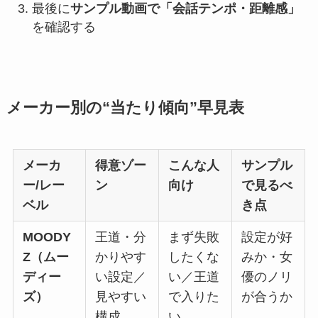
最後に
サンプル動画で「会話テンポ・距離感」
を確認する
メーカー別の“当たり傾向”早見表
メーカ
得意ゾー
こんな人
サンプル
ー/レー
ン
向け
で見るべ
ベル
き点
MOODY
王道・分
まず失敗
設定が好
Z（ムー
かりやす
したくな
みか・女
ディー
い設定／
い／王道
優のノリ
ズ）
見やすい
で入りた
が合うか
構成
い