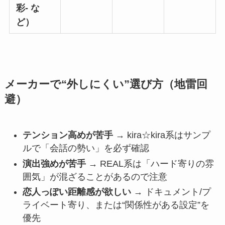
彩- な
ど）
メーカーで“外しにくい”選び方（地雷回
避）
テンション高めが苦手
→ kira☆kira系はサンプ
ルで「会話の勢い」を必ず確認
演出強めが苦手
→ REAL系は「ハード寄りの雰
囲気」が混ざることがあるので注意
恋人っぽい距離感が欲しい
→ ドキュメント/プ
ライベート寄り、または“関係性がある設定”を
優先