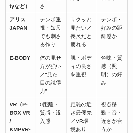
tyなど）
さ
アリス
テンポ重
サクッと
テンポ・
JAPAN
視・短尺
見たい／
好みの距
でも刺さ
長尺だと
離感か
る作り
疲れる
E-BODY
体の見せ
肌・ボデ
色味・質
方が強い
ィの良さ
感（照
／“見た
を重視
明）の好
目の説得
み
力”
VR（P-
0距離・
距離の近
視点移
BOX VR
質感・没
さ最優先
動・音・
/
入感
／VR環
近さが合
KMPVR-
境あり
うか